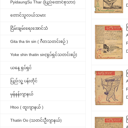
PyidaungSu Thar (ပြည်ထောင်စုသား)
တောင်သူလယ်သမား
ငြိမ်းချမ်းရေးအောင်သံ
Gita tha tin sin ( ဂီတသတင်းစဉ် )
Yoke shin thatin sin(ရုပ်ရှင်သတင်းစဉ်)
ယနေ့ ရုပ်ရှင်
ပြည်သူ့ ပန်းတိုင်
မှန်နန်းဂျာနယ်
Htoo ( ထူးဂျာနယ် )
Thatin Oo (သတင်းဦးဂျာနယ်)