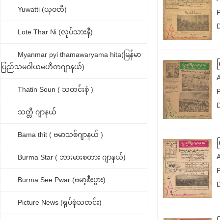
Yuwatti (ယုဝတီ)
Lote Thar Ni (လုပ်သားနီ)
Myanmar pyi thamawaryama hita(မြန်မာ
ပြည်သမဝါယမဟိတဂျာနယ်)
Thatin Soun ( သတင်းစုံ )
သတ္တိ ဂျာနယ်
Bama thit ( ဗမာသစ်ဂျာနယ် )
Burma Star ( ဘားမားစတား ဂျာနယ်)
Burma See Pwar (ဗမာ့စီးပွား)
Picture News (ရုပ်စုံသတင်း)