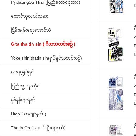
PyidaungSu Thar (ပြည်ထောင်စုသား)
တောင်သူလယ်သမား
ငြိမ်းချမ်းရေးအောင်သံ
Gita tha tin sin ( ဂီတသတင်းစဉ် )
Yoke shin thatin sin(ရုပ်ရှင်သတင်းစဉ်)
ယနေ့ ရုပ်ရှင်
ပြည်သူ့ ပန်းတိုင်
မှန်နန်းဂျာနယ်
Htoo ( ထူးဂျာနယ် )
Thatin Oo (သတင်းဦးဂျာနယ်)