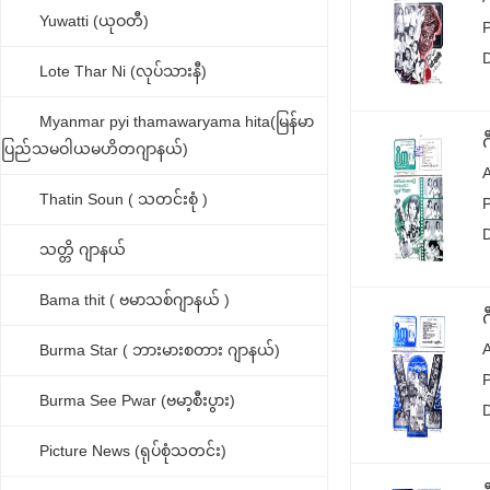
Yuwatti (ယုဝတီ)
Lote Thar Ni (လုပ်သားနီ)
Myanmar pyi thamawaryama hita(မြန်မာ
ပြည်သမဝါယမဟိတဂျာနယ်)
Thatin Soun ( သတင်းစုံ )
သတ္တိ ဂျာနယ်
Bama thit ( ဗမာသစ်ဂျာနယ် )
Burma Star ( ဘားမားစတား ဂျာနယ်)
Burma See Pwar (ဗမာ့စီးပွား)
Picture News (ရုပ်စုံသတင်း)