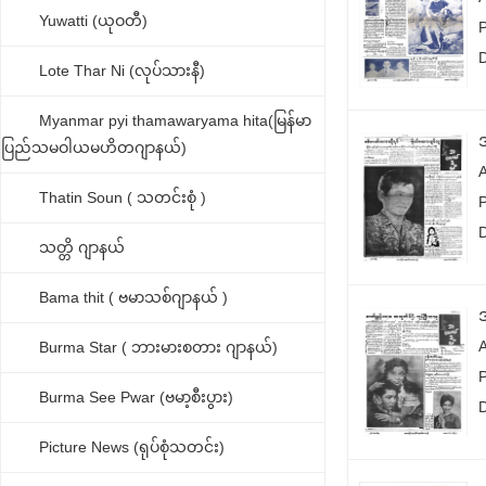
Yuwatti (ယုဝတီ)
P
Lote Thar Ni (လုပ်သားနီ)
Myanmar pyi thamawaryama hita(မြန်မာ
ပြည်သမဝါယမဟိတဂျာနယ်)
Thatin Soun ( သတင်းစုံ )
P
သတ္တိ ဂျာနယ်
Bama thit ( ဗမာသစ်ဂျာနယ် )
Burma Star ( ဘားမားစတား ဂျာနယ်)
P
Burma See Pwar (ဗမာ့စီးပွား)
Picture News (ရုပ်စုံသတင်း)