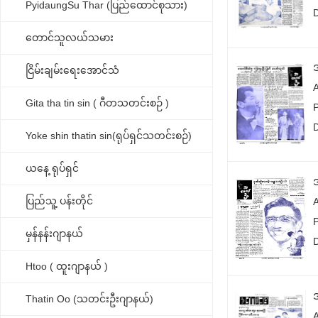
PyidaungSu Thar (ပြည်ထောင်စုသား)
တောင်သူလယ်သမား
ငြိမ်းချမ်းရေးအောင်သံ
Gita tha tin sin ( ဂီတသတင်းစဉ် )
P
Yoke shin thatin sin(ရုပ်ရှင်သတင်းစဉ်)
ယနေ့ ရုပ်ရှင်
ပြည်သူ့ ပန်းတိုင်
P
မှန်နန်းဂျာနယ်
Htoo ( ထူးဂျာနယ် )
Thatin Oo (သတင်းဦးဂျာနယ်)