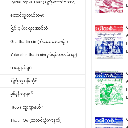
PyidaungSu Thar (ပြည်ထောင်စုသား)
တောင်သူလယ်သမား
ငြိမ်းချမ်းရေးအောင်သံ
Gita tha tin sin ( ဂီတသတင်းစဉ် )
Yoke shin thatin sin(ရုပ်ရှင်သတင်းစဉ်)
ယနေ့ ရုပ်ရှင်
ပြည်သူ့ ပန်းတိုင်
မှန်နန်းဂျာနယ်
Htoo ( ထူးဂျာနယ် )
Thatin Oo (သတင်းဦးဂျာနယ်)