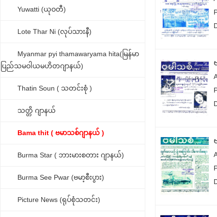
Yuwatti (ယုဝတီ)
Lote Thar Ni (လုပ်သားနီ)
Myanmar pyi thamawaryama hita(မြန်မာ
ပြည်သမဝါယမဟိတဂျာနယ်)
Thatin Soun ( သတင်းစုံ )
သတ္တိ ဂျာနယ်
Bama thit ( ဗမာသစ်ဂျာနယ် )
Burma Star ( ဘားမားစတား ဂျာနယ်)
Burma See Pwar (ဗမာ့စီးပွား)
Picture News (ရုပ်စုံသတင်း)