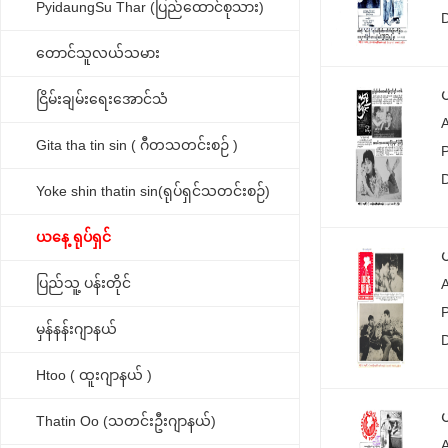
PyidaungSu Thar (ပြည်ထောင်စုသား)
တောင်သူလယ်သမား
ငြိမ်းချမ်းရေးအောင်သံ
Gita tha tin sin ( ဂီတသတင်းစဉ် )
Yoke shin thatin sin(ရုပ်ရှင်သတင်းစဉ်)
ယနေ့ ရုပ်ရှင်
ပြည်သူ့ ပန်းတိုင်
မှန်နန်းဂျာနယ်
Htoo ( ထူးဂျာနယ် )
Thatin Oo (သတင်းဦးဂျာနယ်)