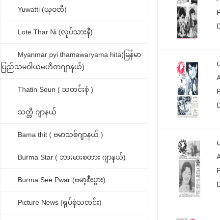
Yuwatti (ယုဝတီ)
Lote Thar Ni (လုပ်သားနီ)
Myanmar pyi thamawaryama hita(မြန်မာ
ယ
ပြည်သမဝါယမဟိတဂျာနယ်)
Thatin Soun ( သတင်းစုံ )
သတ္တိ ဂျာနယ်
Bama thit ( ဗမာသစ်ဂျာနယ် )
ယ
Burma Star ( ဘားမားစတား ဂျာနယ်)
Burma See Pwar (ဗမာ့စီးပွား)
Picture News (ရုပ်စုံသတင်း)