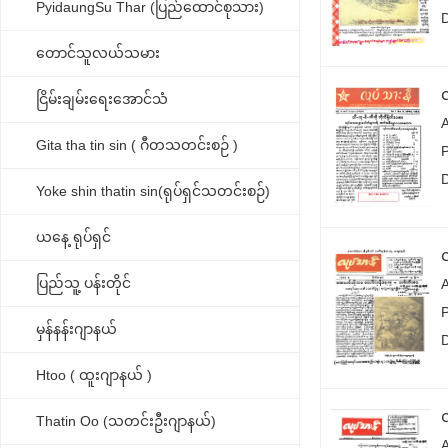
PyidaungSu Thar (ပြည်ထောင်စုသား)
တောင်သူလယ်သမား
လ
ငြိမ်းချမ်းရေးအောင်သံ
Gita tha tin sin ( ဂီတသတင်းစဉ် )
P
Yoke shin thatin sin(ရုပ်ရှင်သတင်းစဉ်)
ယနေ့ ရုပ်ရှင်
လ
ပြည်သူ့ ပန်းတိုင်
P
မှန်နန်းဂျာနယ်
Htoo ( ထူးဂျာနယ် )
Thatin Oo (သတင်းဦးဂျာနယ်)