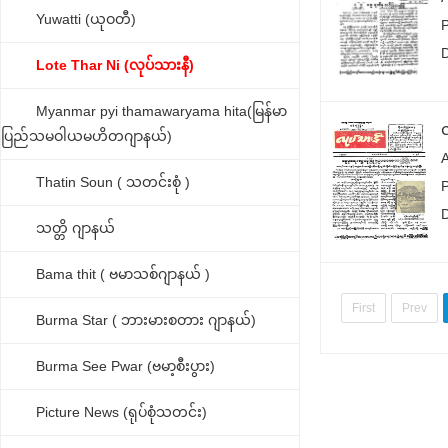
Yuwatti (ယုဝတီ)
P
Lote Thar Ni (လုပ်သားနီ)
Myanmar pyi thamawaryama hita(မြန်မာ
ပြည်သမဝါယမဟိတဂျာနယ်)
Thatin Soun ( သတင်းစုံ )
သတ္တိ ဂျာနယ်
Bama thit ( ဗမာသစ်ဂျာနယ် )
First
Prev
Burma Star ( ဘားမားစတား ဂျာနယ်)
Burma See Pwar (ဗမာ့စီးပွား)
Picture News (ရုပ်စုံသတင်း)