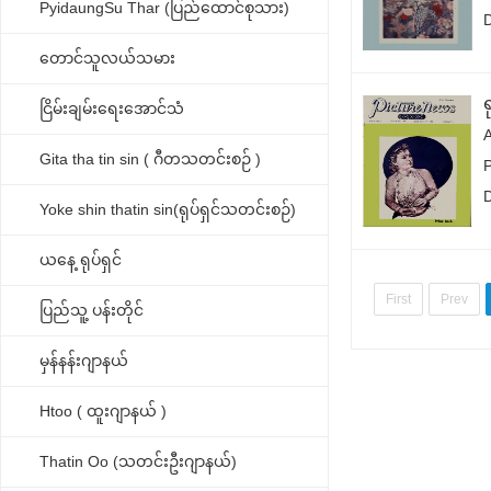
PyidaungSu Thar (ပြည်ထောင်စုသား)
တောင်သူလယ်သမား
ရ
ငြိမ်းချမ်းရေးအောင်သံ
Gita tha tin sin ( ဂီတသတင်းစဉ် )
Yoke shin thatin sin(ရုပ်ရှင်သတင်းစဉ်)
ယနေ့ ရုပ်ရှင်
First
Prev
ပြည်သူ့ ပန်းတိုင်
မှန်နန်းဂျာနယ်
Htoo ( ထူးဂျာနယ် )
Thatin Oo (သတင်းဦးဂျာနယ်)