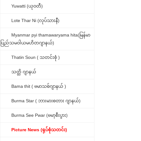
Yuwatti (ယုဝတီ)
Lote Thar Ni (လုပ်သားနီ)
Myanmar pyi thamawaryama hita(မြန်မာ
ပြည်သမဝါယမဟိတဂျာနယ်)
Thatin Soun ( သတင်းစုံ )
သတ္တိ ဂျာနယ်
Bama thit ( ဗမာသစ်ဂျာနယ် )
Burma Star ( ဘားမားစတား ဂျာနယ်)
Burma See Pwar (ဗမာ့စီးပွား)
Picture News (ရုပ်စုံသတင်း)