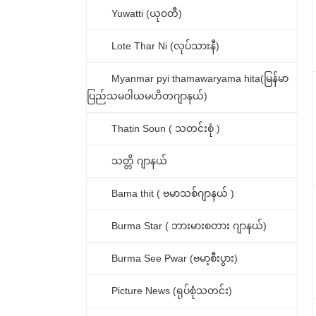
Yuwatti (ယုဝတီ)
Lote Thar Ni (လုပ်သားနီ)
Myanmar pyi thamawaryama hita(မြန်မာ
ပြည်သမဝါယမဟိတဂျာနယ်)
Thatin Soun ( သတင်းစုံ )
သတ္တိ ဂျာနယ်
Bama thit ( ဗမာသစ်ဂျာနယ် )
Burma Star ( ဘားမားစတား ဂျာနယ်)
Burma See Pwar (ဗမာ့စီးပွား)
Picture News (ရုပ်စုံသတင်း)