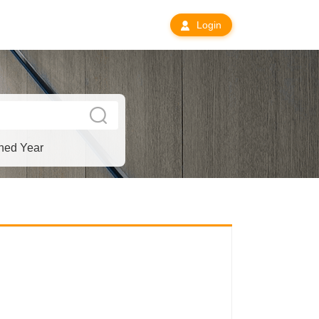
Login
hed Year