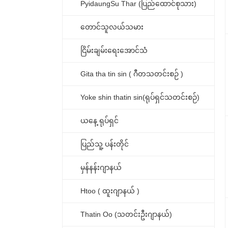
PyidaungSu Thar (ပြည်ထောင်စုသား)
တောင်သူလယ်သမား
ငြိမ်းချမ်းရေးအောင်သံ
Gita tha tin sin ( ဂီတသတင်းစဉ် )
Yoke shin thatin sin(ရုပ်ရှင်သတင်းစဉ်)
ယနေ့ ရုပ်ရှင်
ပြည်သူ့ ပန်းတိုင်
မှန်နန်းဂျာနယ်
Htoo ( ထူးဂျာနယ် )
Thatin Oo (သတင်းဦးဂျာနယ်)