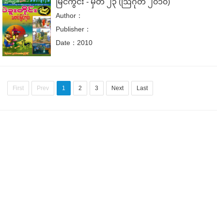
မြင်ကွင်း - မှတ် ၂၃ (ဩဂုတ် ၂၀၁၀)
Author：
Publisher：
Date：2010
First
Prev
1
2
3
Next
Last