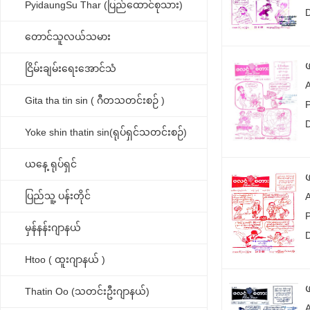
PyidaungSu Thar (ပြည်ထောင်စုသား)
တောင်သူလယ်သမား
ငြိမ်းချမ်းရေးအောင်သံ
Gita tha tin sin ( ဂီတသတင်းစဉ် )
Yoke shin thatin sin(ရုပ်ရှင်သတင်းစဉ်)
ယနေ့ ရုပ်ရှင်
ပြည်သူ့ ပန်းတိုင်
မှန်နန်းဂျာနယ်
Htoo ( ထူးဂျာနယ် )
Thatin Oo (သတင်းဦးဂျာနယ်)