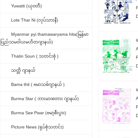
Yuwatti (ယုဝတီ)
Lote Thar Ni (လုပ်သားနီ)
Myanmar pyi thamawaryama hita(မြန်မာ
ပြည်သမဝါယမဟိတဂျာနယ်)
Thatin Soun ( သတင်းစုံ )
သတ္တိ ဂျာနယ်
Bama thit ( ဗမာသစ်ဂျာနယ် )
Burma Star ( ဘားမားစတား ဂျာနယ်)
Burma See Pwar (ဗမာ့စီးပွား)
Picture News (ရုပ်စုံသတင်း)