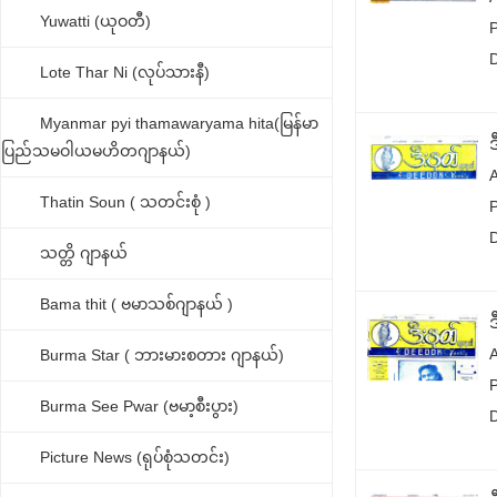
Yuwatti (ယုဝတီ)
Lote Thar Ni (လုပ်သားနီ)
Myanmar pyi thamawaryama hita(မြန်မာ
ပြည်သမဝါယမဟိတဂျာနယ်)
Thatin Soun ( သတင်းစုံ )
သတ္တိ ဂျာနယ်
Bama thit ( ဗမာသစ်ဂျာနယ် )
Burma Star ( ဘားမားစတား ဂျာနယ်)
Burma See Pwar (ဗမာ့စီးပွား)
Picture News (ရုပ်စုံသတင်း)