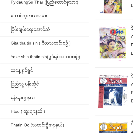
PyidaungSu Thar (ပြည်ထောင်စုသား)
တောင်သူလယ်သမား
ငြိမ်းချမ်းရေးအောင်သံ
Gita tha tin sin ( ဂီတသတင်းစဉ် )
Yoke shin thatin sin(ရုပ်ရှင်သတင်းစဉ်)
ယနေ့ ရုပ်ရှင်
ပြည်သူ့ ပန်းတိုင်
မှန်နန်းဂျာနယ်
Htoo ( ထူးဂျာနယ် )
Thatin Oo (သတင်းဦးဂျာနယ်)