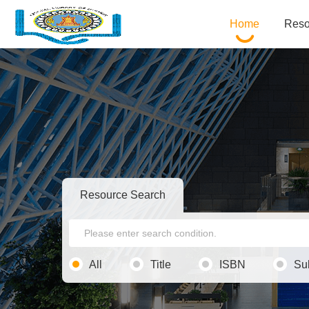
Home
Reso
Resource Search
All
Title
ISBN
Su