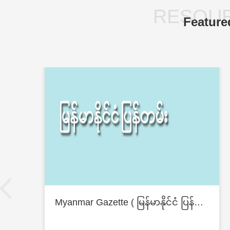
RESOUR
Feature
Myanmar Gazette ( မြန်မာနိုင်ငံ ပြန်တမ်း )