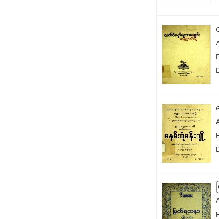
P
န
A
P
A