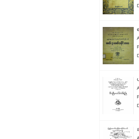
A
P
ဆ