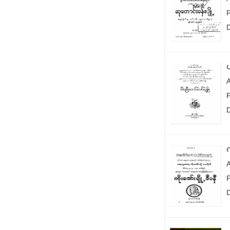
P
က
P