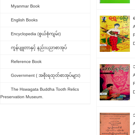
Myanmar Book
ရ
English Books
Encyclopedia (စွယ်စုံကျမ်း)
P
ကွန်ပျူတာနှင့် နည်းပညာစာအုပ်
Reference Book
Government ( အစိုးရထုတ်စာအုပ်များ)
P
The Hswagata Buddha Tooth Relics
Preservation Museum.
A
P