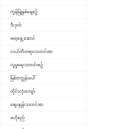
ကွန်မြူနစ်နေ့စဥ်
ဒီးဒုတ်
ဗမာ့ရှေ့ဆောင်
လယ်တီတရားသတင်းစာ
လူမှုရေးသတင်းစဥ်
မြစ်ဝကျွန်းပေါ်
တိုင်းလုံးကျော်
စျေးနှုန်းသတင်းစာ
ဗဟိုစည်