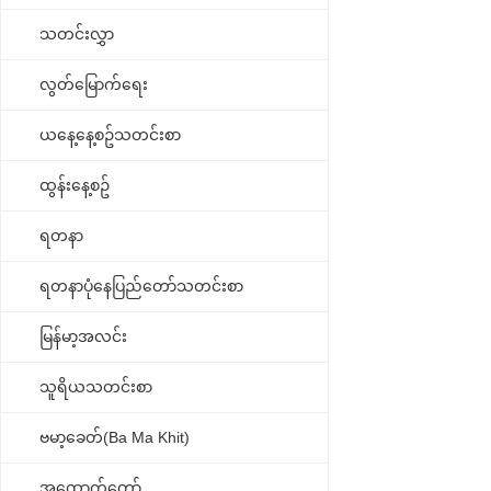
သတင်းလွှာ
လွတ်မြောက်ရေး
ယနေ့နေ့စဥ်သတင်းစာ
ထွန်းနေ့စဥ်
ရတနာ
ရတနာပုံနေပြည်တော်သတင်းစာ
မြန်မာ့အလင်း
သူရိယသတင်းစာ
ဗမာ့ခေတ်(Ba Ma Khit)
အထောက်တော်