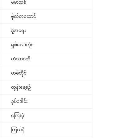
ဗမာသစ်
ဗိုလ်တထောင်
ဒို့အရေး
ရှစ်လေးလုံး
ဟံသာဝတီ
ဟစ်တိုင်
ထွန်းနေ့စဥ်
ခွပ်ဒေါင်း
ကြေးမုံ
ကြယ်နီ