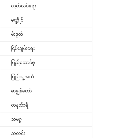
လွတ်လပ်ရေး
မဏ္ဍိုင်
မီးဒုတ်
ငြိမ်းချမ်းရေး
ပြည်ထောင်စု
ပြည်သူ့အသံ
စာချွန်တော်
တနသ်ာရီ
သမဂ္ဂ
သတင်း