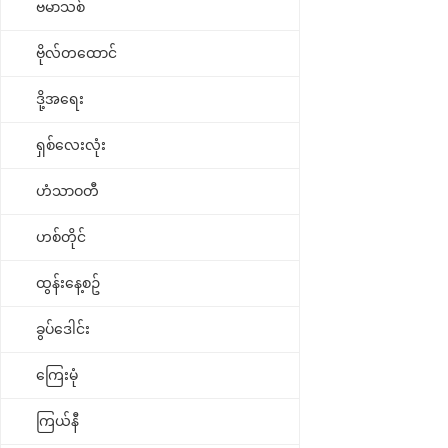
ဗမာသစ်
ဗိုလ်တထောင်
ဒို့အရေး
ရှစ်လေးလုံး
ဟံသာဝတီ
ဟစ်တိုင်
ထွန်းနေ့စဥ်
ခွပ်ဒေါင်း
ကြေးမုံ
ကြယ်နီ