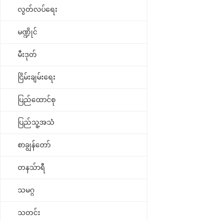
လွတ်လပ်ရေး
မဏ္ဍိုင်
မီးဒုတ်
ငြိမ်းချမ်းရေး
ပြည်ထောင်စု
ပြည်သူ့အသံ
စာချွန်တော်
တနသ်ာရီ
သမဂ္ဂ
သတင်း