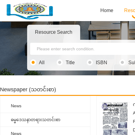
Home
Reso
Resource Search
All
Title
ISBN
Su
Newspaper (သတင်းစာ)
က
News
ဓမ္မ‌ဒေသနာတရားသတင်းစာ
News