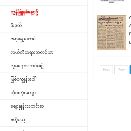
ကွန်မြူနစ်နေ့စဥ်
က
ဒီးဒုတ်
ဗမာ့ရှေ့ဆောင်
လယ်တီတရားသတင်းစာ
လူမှုရေးသတင်းစဥ်
First
Prev
မြစ်ဝကျွန်းပေါ်
တိုင်းလုံးကျော်
စျေးနှုန်းသတင်းစာ
ဗဟိုစည်