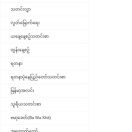
သတင်းလွှာ
လွတ်မြောက်ရေး
ယနေ့နေ့စဥ်သတင်းစာ
ထွန်းနေ့စဥ်
ရတနာ
ရတနာပုံနေပြည်တော်သတင်းစာ
မြန်မာ့အလင်း
သူရိယသတင်းစာ
ဗမာ့ခေတ်(Ba Ma Khit)
အထောက်တော်