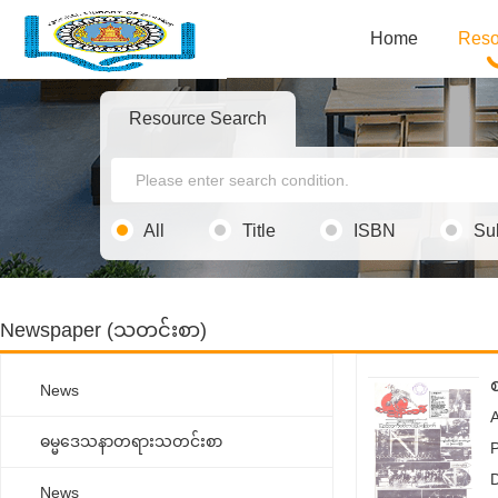
Home
Reso
Resource Search
All
Title
ISBN
Su
Newspaper (သတင်းစာ)
စ
News
ဓမ္မ‌ဒေသနာတရားသတင်းစာ
News