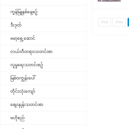
ကွန်မြူနစ်နေ့စဥ်
First
Prev
ဒီးဒုတ်
ဗမာ့ရှေ့ဆောင်
လယ်တီတရားသတင်းစာ
လူမှုရေးသတင်းစဥ်
မြစ်ဝကျွန်းပေါ်
တိုင်းလုံးကျော်
စျေးနှုန်းသတင်းစာ
ဗဟိုစည်