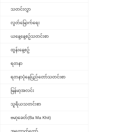
သတင်းလွှာ
လွတ်မြောက်ရေး
ယနေ့နေ့စဥ်သတင်းစာ
ထွန်းနေ့စဥ်
ရတနာ
ရတနာပုံနေပြည်တော်သတင်းစာ
မြန်မာ့အလင်း
သူရိယသတင်းစာ
ဗမာ့ခေတ်(Ba Ma Khit)
အထောက်တော်