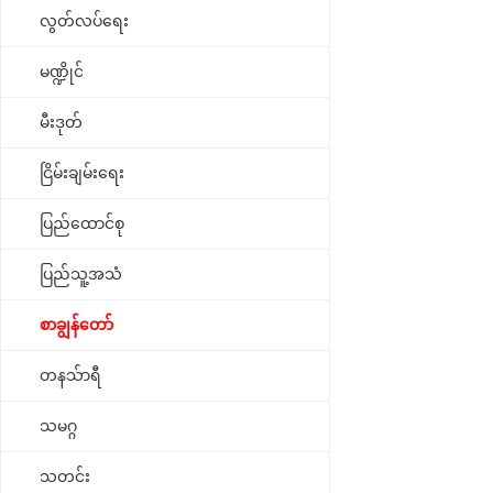
လွတ်လပ်ရေး
မဏ္ဍိုင်
မီးဒုတ်
ငြိမ်းချမ်းရေး
ပြည်ထောင်စု
ပြည်သူ့အသံ
စာချွန်တော်
တနသ်ာရီ
သမဂ္ဂ
သတင်း