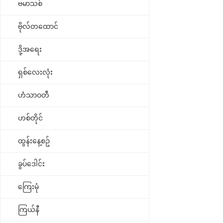
ဗမာသစ်
ဗိုလ်တထောင်
ဒို့အရေး
ရှစ်လေးလုံး
ဟံသာဝတီ
ဟစ်တိုင်
ထွန်းနေ့စဥ်
ခွပ်ဒေါင်း
ကြေးမုံ
ကြယ်နီ