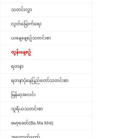
သတင်းလွှာ
လွတ်မြောက်ရေး
ယနေ့နေ့စဥ်သတင်းစာ
ထွန်းနေ့စဥ်
ရတနာ
ရတနာပုံနေပြည်တော်သတင်းစာ
မြန်မာ့အလင်း
သူရိယသတင်းစာ
ဗမာ့ခေတ်(Ba Ma Khit)
အထောက်တော်