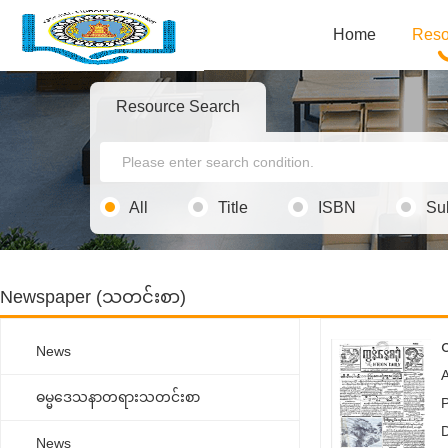
Home
Reso
Resource Search
All
Title
ISBN
Su
Newspaper (သတင်းစာ)
ထ
News
ဓမ္မ‌ဒေသနာတရားသတင်းစာ
News