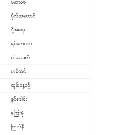
ဗမာသစ်
ဗိုလ်တထောင်
ဒို့အရေး
ရှစ်လေးလုံး
ဟံသာဝတီ
ဟစ်တိုင်
ထွန်းနေ့စဥ်
ခွပ်ဒေါင်း
ကြေးမုံ
ကြယ်နီ