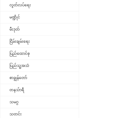
လွတ်လပ်ရေး
မဏ္ဍိုင်
မီးဒုတ်
ငြိမ်းချမ်းရေး
ပြည်ထောင်စု
ပြည်သူ့အသံ
စာချွန်တော်
တနသ်ာရီ
သမဂ္ဂ
သတင်း