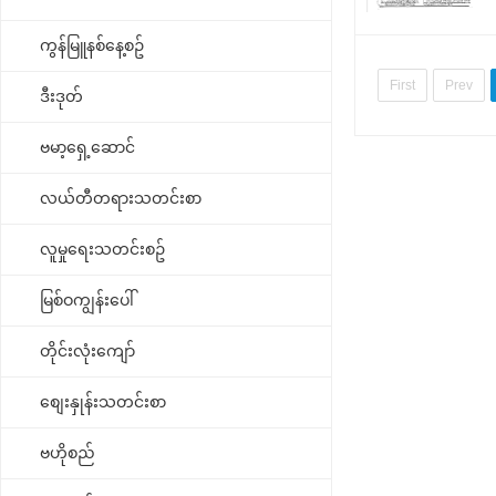
ကွန်မြူနစ်နေ့စဥ်
First
Prev
ဒီးဒုတ်
ဗမာ့ရှေ့ဆောင်
လယ်တီတရားသတင်းစာ
လူမှုရေးသတင်းစဥ်
မြစ်ဝကျွန်းပေါ်
တိုင်းလုံးကျော်
စျေးနှုန်းသတင်းစာ
ဗဟိုစည်