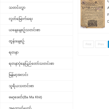
သတင်းလွှာ
လွတ်မြောက်ရေး
ယနေ့နေ့စဥ်သတင်းစာ
ထွန်းနေ့စဥ်
First
Prev
ရတနာ
ရတနာပုံနေပြည်တော်သတင်းစာ
မြန်မာ့အလင်း
သူရိယသတင်းစာ
ဗမာ့ခေတ်(Ba Ma Khit)
အထောက်တော်