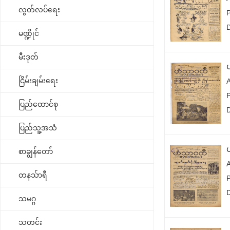
လွတ်လပ်ရေး
မဏ္ဍိုင်
မီးဒုတ်
ငြိမ်းချမ်းရေး
ပြည်ထောင်စု
ပြည်သူ့အသံ
စာချွန်တော်
တနသ်ာရီ
သမဂ္ဂ
သတင်း