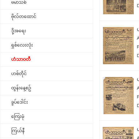
ဗမာသစ်
ဗိုလ်တထောင်
ဒို့အရေး
ရှစ်လေးလုံး
ဟံသာဝတီ
ဟစ်တိုင်
ထွန်းနေ့စဥ်
ခွပ်ဒေါင်း
ကြေးမုံ
ကြယ်နီ