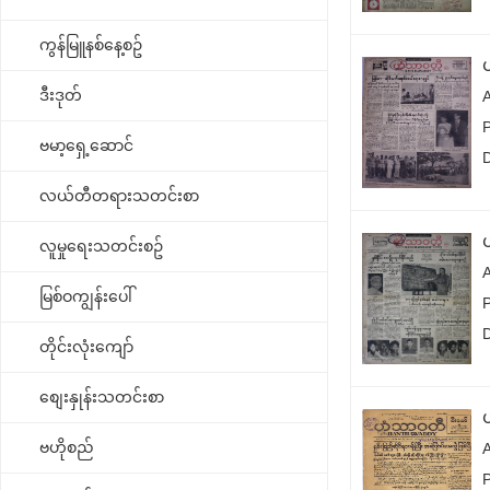
ကွန်မြူနစ်နေ့စဥ်
ဒီးဒုတ်
ဗမာ့ရှေ့ဆောင်
လယ်တီတရားသတင်းစာ
လူမှုရေးသတင်းစဥ်
မြစ်ဝကျွန်းပေါ်
တိုင်းလုံးကျော်
စျေးနှုန်းသတင်းစာ
ဗဟိုစည်