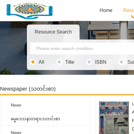
Home
Reso
Resource Search
All
Title
ISBN
Su
Newspaper (သတင်းစာ)
News
ဓမ္မ‌ဒေသနာတရားသတင်းစာ
News