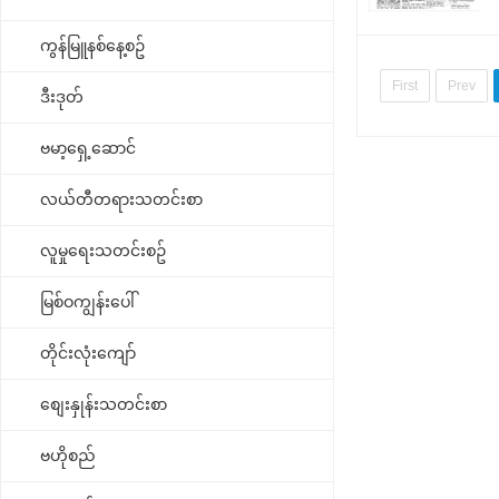
ကွန်မြူနစ်နေ့စဥ်
First
Prev
ဒီးဒုတ်
ဗမာ့ရှေ့ဆောင်
လယ်တီတရားသတင်းစာ
လူမှုရေးသတင်းစဥ်
မြစ်ဝကျွန်းပေါ်
တိုင်းလုံးကျော်
စျေးနှုန်းသတင်းစာ
ဗဟိုစည်