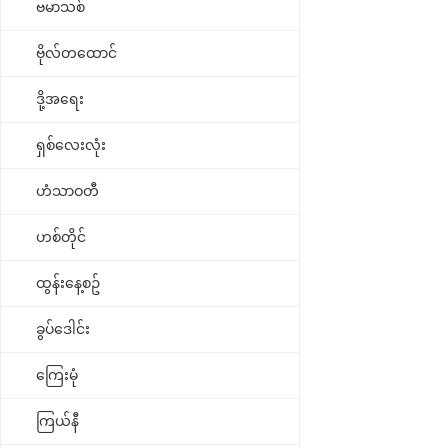
ဗမာသစ်
ဗိုလ်တထောင်
ဒို့အရေး
ရှစ်လေးလုံး
ဟံသာဝတီ
ဟစ်တိုင်
ထွန်းနေ့စဥ်
ခွပ်ဒေါင်း
ကြေးမုံ
ကြယ်နီ