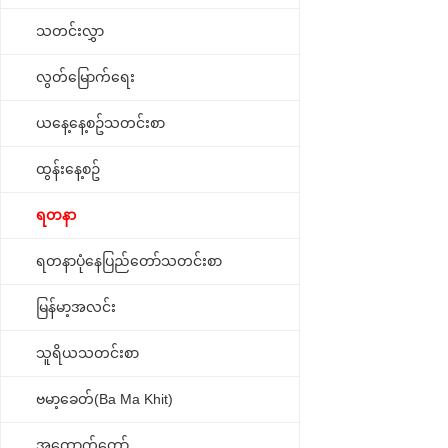
သတင်းလွှာ
လွတ်မြောက်ရေး
ယနေ့နေ့စဥ်သတင်းစာ
ထွန်းနေ့စဥ်
ရတနာ
ရတနာပုံနေပြည်တော်သတင်းစာ
မြန်မာ့အလင်း
သူရိယသတင်းစာ
ဗမာ့ခေတ်(Ba Ma Khit)
အထောက်တော်