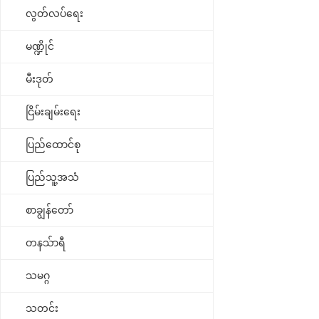
လွတ်လပ်ရေး
မဏ္ဍိုင်
မီးဒုတ်
ငြိမ်းချမ်းရေး
ပြည်ထောင်စု
ပြည်သူ့အသံ
စာချွန်တော်
တနသ်ာရီ
သမဂ္ဂ
သတင်း