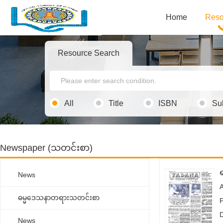
Home
Reso
Resource Search
All
Title
ISBN
Su
Newspaper (သတင်းစာ)
News
ဓမ္မ‌ဒေသနာတရားသတင်းစာ
News