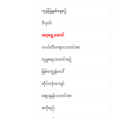
ကွန်မြူနစ်နေ့စဥ်
ဒီးဒုတ်
ဗမာ့ရှေ့ဆောင်
လယ်တီတရားသတင်းစာ
လူမှုရေးသတင်းစဥ်
မြစ်ဝကျွန်းပေါ်
တိုင်းလုံးကျော်
စျေးနှုန်းသတင်းစာ
ဗဟိုစည်