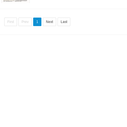
First
Prev
1
Next
Last