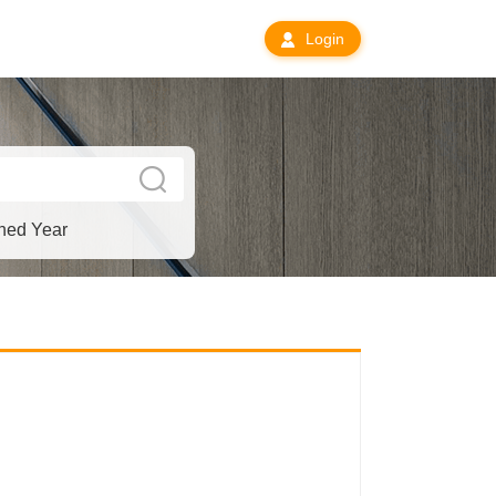
Login
hed Year