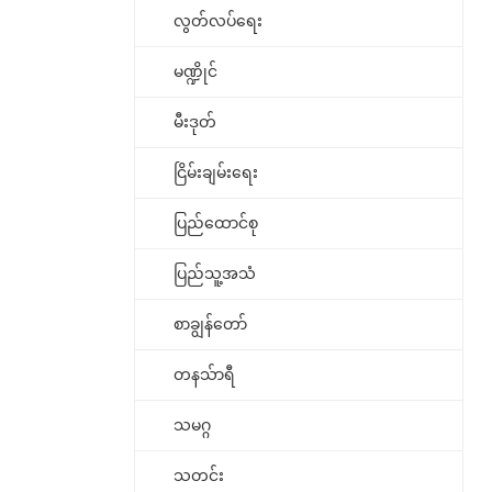
လွတ်လပ်ရေး
မဏ္ဍိုင်
မီးဒုတ်
ငြိမ်းချမ်းရေး
ပြည်ထောင်စု
ပြည်သူ့အသံ
စာချွန်တော်
တနသ်ာရီ
သမဂ္ဂ
သတင်း