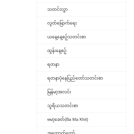
သတင်းလွှာ
လွတ်မြောက်ရေး
ယနေ့နေ့စဥ်သတင်းစာ
ထွန်းနေ့စဥ်
ရတနာ
ရတနာပုံနေပြည်တော်သတင်းစာ
မြန်မာ့အလင်း
သူရိယသတင်းစာ
ဗမာ့ခေတ်(Ba Ma Khit)
အထောက်တော်