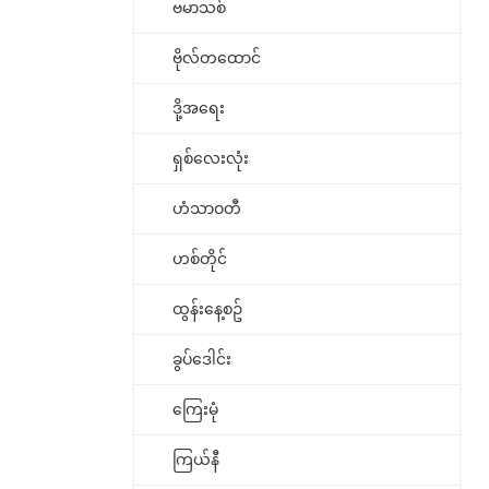
ဗမာသစ်
ဗိုလ်တထောင်
ဒို့အရေး
ရှစ်လေးလုံး
ဟံသာဝတီ
ဟစ်တိုင်
ထွန်းနေ့စဥ်
ခွပ်ဒေါင်း
ကြေးမုံ
ကြယ်နီ