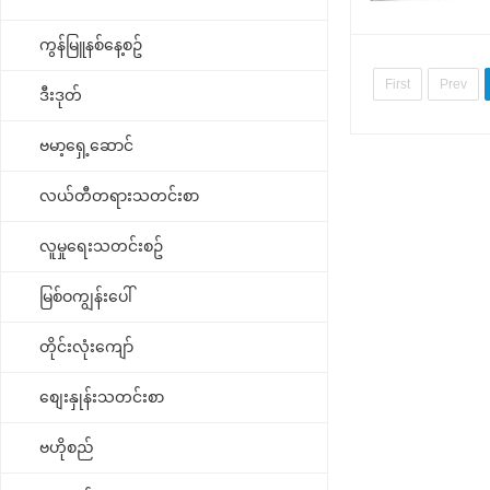
ကွန်မြူနစ်နေ့စဥ်
First
Prev
ဒီးဒုတ်
ဗမာ့ရှေ့ဆောင်
လယ်တီတရားသတင်းစာ
လူမှုရေးသတင်းစဥ်
မြစ်ဝကျွန်းပေါ်
တိုင်းလုံးကျော်
စျေးနှုန်းသတင်းစာ
ဗဟိုစည်