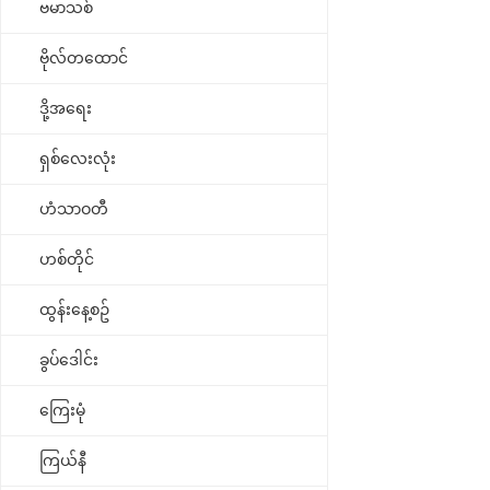
ဗမာသစ်
ဗိုလ်တထောင်
ဒို့အရေး
ရှစ်လေးလုံး
ဟံသာဝတီ
ဟစ်တိုင်
ထွန်းနေ့စဥ်
ခွပ်ဒေါင်း
ကြေးမုံ
ကြယ်နီ