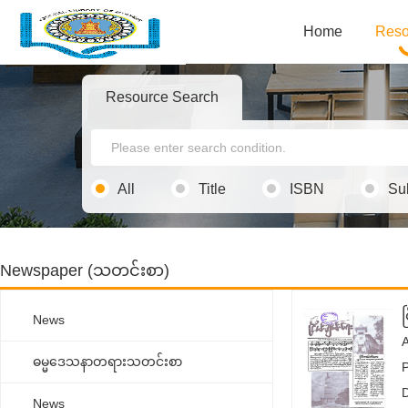
Home
Reso
Resource Search
All
Title
ISBN
Su
Newspaper (သတင်းစာ)
င
News
ဓမ္မ‌ဒေသနာတရားသတင်းစာ
News