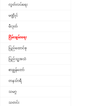
လွတ်လပ်ရေး
မဏ္ဍိုင်
မီးဒုတ်
ငြိမ်းချမ်းရေး
ပြည်ထောင်စု
ပြည်သူ့အသံ
စာချွန်တော်
တနသ်ာရီ
သမဂ္ဂ
သတင်း