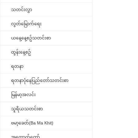
သတင်းလွှာ
လွတ်မြောက်ရေး
ယနေ့နေ့စဥ်သတင်းစာ
ထွန်းနေ့စဥ်
ရတနာ
ရတနာပုံနေပြည်တော်သတင်းစာ
မြန်မာ့အလင်း
သူရိယသတင်းစာ
ဗမာ့ခေတ်(Ba Ma Khit)
အထောက်တော်