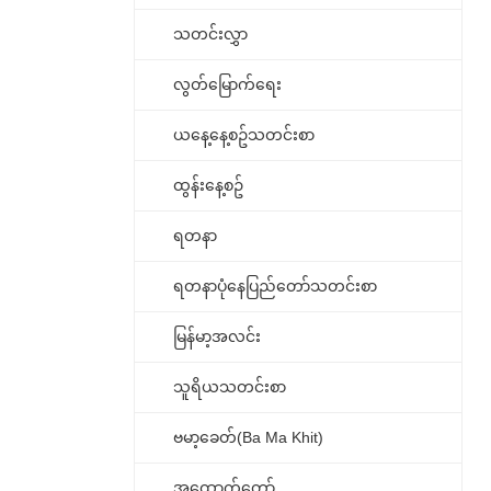
သတင်းလွှာ
လွတ်မြောက်ရေး
ယနေ့နေ့စဥ်သတင်းစာ
ထွန်းနေ့စဥ်
ရတနာ
ရတနာပုံနေပြည်တော်သတင်းစာ
မြန်မာ့အလင်း
သူရိယသတင်းစာ
ဗမာ့ခေတ်(Ba Ma Khit)
အထောက်တော်