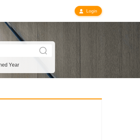
Login
hed Year