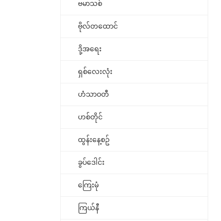
ဗမာသစ်
ဗိုလ်တထောင်
ဒို့အရေး
ရှစ်လေးလုံး
ဟံသာဝတီ
ဟစ်တိုင်
ထွန်းနေ့စဥ်
ခွပ်ဒေါင်း
ကြေးမုံ
ကြယ်နီ