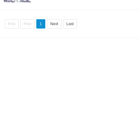
First
Prev
1
Next
Last