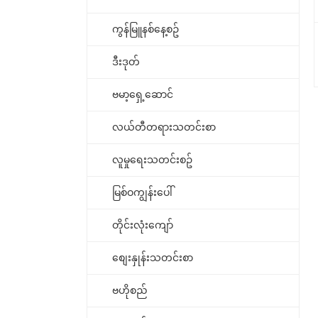
ကွန်မြူနစ်နေ့စဥ်
ဒီးဒုတ်
ဗမာ့ရှေ့ဆောင်
လယ်တီတရားသတင်းစာ
လူမှုရေးသတင်းစဥ်
မြစ်ဝကျွန်းပေါ်
တိုင်းလုံးကျော်
စျေးနှုန်းသတင်းစာ
ဗဟိုစည်