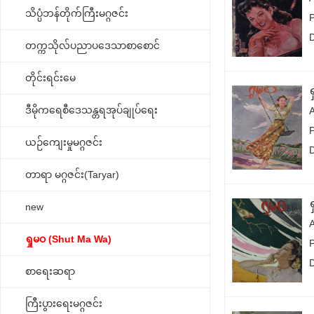
သိပ္ပံဘန်တိုက်ကြီးမဂ္ဂဇင်း
တက္ကသိုလ်ပညာပဒေသာစာစောင်
တိုင်းရင်းမေ
ဒီမိုကရေစီဒေသန္တရအုပ်ချုပ်ရေး
ယဉ်ကျေးမှုမဂ္ဂဇင်း
တာရာ မဂ္ဂဇင်း(Taryar)
new
ရှုမဝ (Shut Ma Wa)
စာရေးဆရာ
ကြီးပွားရေးမဂ္ဂဇင်း