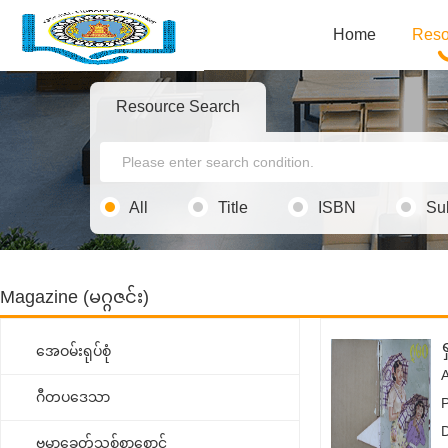
Home
Reso
Resource Search
All
Title
ISBN
Su
Magazine (မဂ္ဂဇင်း)
အေဝမ်းရုပ်စုံ
ဂီတပဒေသာ
ဗမာ့ခေတ်သစ်စာစောင်