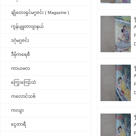
ချိုတေးရှင်မဂ္ဂဇင်း ( Magazine )
ကွန်ပျူတာဂျာနယ်
ဒဂုံမဂ္ဂဇင်း
ဒီမိုကရေစီ
ကာယဗလ
ကြွေးကြော်သံ
ကလောင်သစ်
ကလျာ
ငွေတာရီ