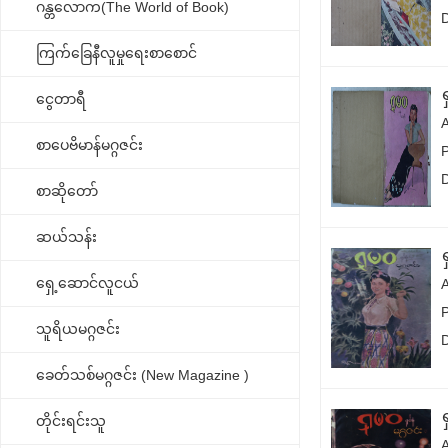
ဂန္တလောက(The World of Book)
ကြက်ခြေနီလူမှုရေးစာစောင်
ငွေတာရီ
စာပေဗိမာန်မဂ္ဂဇင်း
စာဆိုတော်
ဆယ်သန်း
ရှေ့ဆောင်လူငယ်
သူရိယမဂ္ဂဇင်း
ခေတ်သစ်မဂ္ဂဇင်း (New Magazine )
တိုင်းရင်းသူ