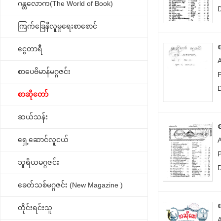
ဂန္တလောက(The World of Book)
ကြက်ခြေနီလူမှုရေးစာစောင်
ငွေတာရီ
စာပေဗိမာန်မဂ္ဂဇင်း
စာဆိုတော်
ဆယ်သန်း
ရှေ့ဆောင်လူငယ်
သူရိယမဂ္ဂဇင်း
ခေတ်သစ်မဂ္ဂဇင်း (New Magazine )
တိုင်းရင်းသူ