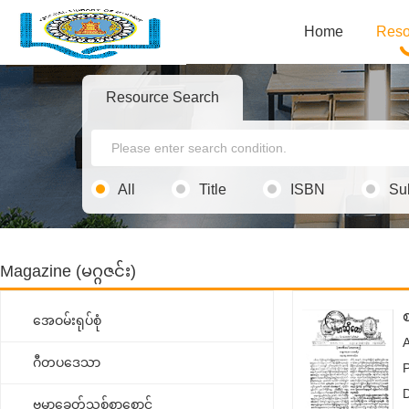
Home
Reso
Resource Search
All
Title
ISBN
Su
Magazine (မဂ္ဂဇင်း)
အေဝမ်းရုပ်စုံ
ဂီတပဒေသာ
P
ဗမာ့ခေတ်သစ်စာစောင်