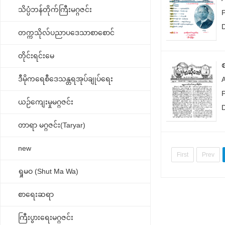
သိပ္ပံဘန်တိုက်ကြီးမဂ္ဂဇင်း
တက္ကသိုလ်ပညာပဒေသာစာစောင်
တိုင်းရင်းမေ
ဒီမိုကရေစီဒေသန္တရအုပ်ချုပ်ရေး
ယဉ်ကျေးမှုမဂ္ဂဇင်း
တာရာ မဂ္ဂဇင်း(Taryar)
new
First
Prev
ရှုမဝ (Shut Ma Wa)
စာရေးဆရာ
ကြီးပွားရေးမဂ္ဂဇင်း