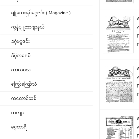
ချိုတေးရှင်မဂ္ဂဇင်း ( Magazine )
ကွန်ပျူတာဂျာနယ်
P
ဒဂုံမဂ္ဂဇင်း
ဒီမိုကရေစီ
ကာယဗလ
ကြွေးကြော်သံ
P
ကလောင်သစ်
ကလျာ
ငွေတာရီ