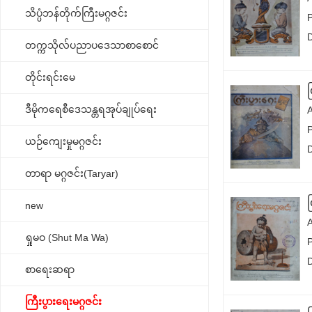
သိပ္ပံဘန်တိုက်ကြီးမဂ္ဂဇင်း
တက္ကသိုလ်ပညာပဒေသာစာစောင်
တိုင်းရင်းမေ
ဒီမိုကရေစီဒေသန္တရအုပ်ချုပ်ရေး
ယဉ်ကျေးမှုမဂ္ဂဇင်း
တာရာ မဂ္ဂဇင်း(Taryar)
new
ရှုမဝ (Shut Ma Wa)
စာရေးဆရာ
ကြီးပွားရေးမဂ္ဂဇင်း