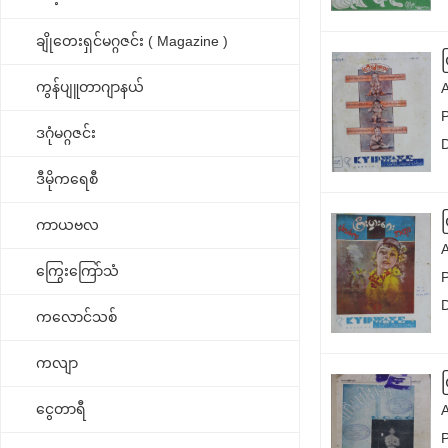
ချိုတေးရှင်မဂ္ဂဇင်း ( Magazine )
ကွန်ပျူတာဂျာနယ်
P
ဒဂုံမဂ္ဂဇင်း
ဒီမိုကရေစီ
ကာယဗလ
ကြွေးကြော်သံ
ကလောင်သစ်
ကလျာ
ငွေတာရီ