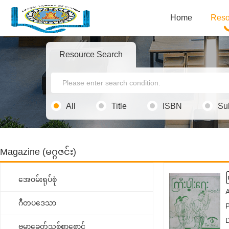
Home
Reso
Resource Search
All
Title
ISBN
Su
Magazine (မဂ္ဂဇင်း)
အေဝမ်းရုပ်စုံ
ဂီတပဒေသာ
ဗမာ့ခေတ်သစ်စာစောင်