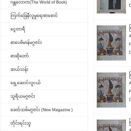
ဂန္တလောက(The World of Book)
ကြက်ခြေနီလူမှုရေးစာစောင်
ငွေတာရီ
စာပေဗိမာန်မဂ္ဂဇင်း
စာဆိုတော်
ဆယ်သန်း
ရှေ့ဆောင်လူငယ်
သူရိယမဂ္ဂဇင်း
ခေတ်သစ်မဂ္ဂဇင်း (New Magazine )
တိုင်းရင်းသူ