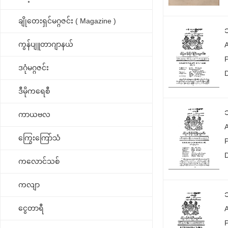
ချိုတေးရှင်မဂ္ဂဇင်း ( Magazine )
ကွန်ပျူတာဂျာနယ်
ဒဂုံမဂ္ဂဇင်း
ဒီမိုကရေစီ
ကာယဗလ
ကြွေးကြော်သံ
ကလောင်သစ်
ကလျာ
ငွေတာရီ