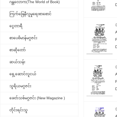
ဂန္တလောက(The World of Book)
ကြက်ခြေနီလူမှုရေးစာစောင်
ငွေတာရီ
စာပေဗိမာန်မဂ္ဂဇင်း
စာဆိုတော်
ဆယ်သန်း
ရှေ့ဆောင်လူငယ်
သူရိယမဂ္ဂဇင်း
ခေတ်သစ်မဂ္ဂဇင်း (New Magazine )
တိုင်းရင်းသူ