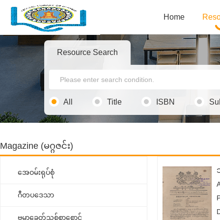
Home
Reso
Resource Search
All
Title
ISBN
Su
Magazine (မဂ္ဂဇင်း)
အေဝမ်းရုပ်စုံ
ဂီတပဒေသာ
ဗမာ့ခေတ်သစ်စာစောင်