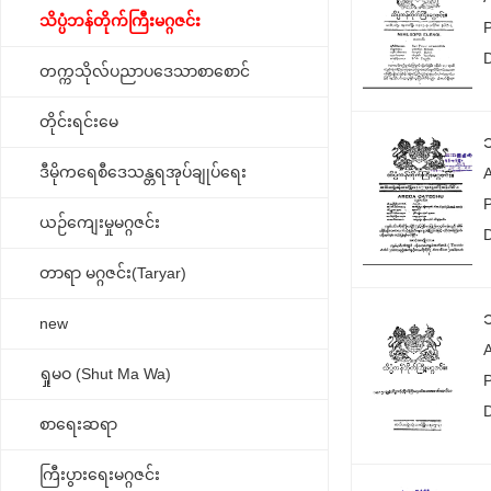
သိပ္ပံဘန်တိုက်ကြီးမဂ္ဂဇင်း
တက္ကသိုလ်ပညာပဒေသာစာစောင်
တိုင်းရင်းမေ
ဒီမိုကရေစီဒေသန္တရအုပ်ချုပ်ရေး
ယဉ်ကျေးမှုမဂ္ဂဇင်း
တာရာ မဂ္ဂဇင်း(Taryar)
new
ရှုမဝ (Shut Ma Wa)
စာရေးဆရာ
ကြီးပွားရေးမဂ္ဂဇင်း