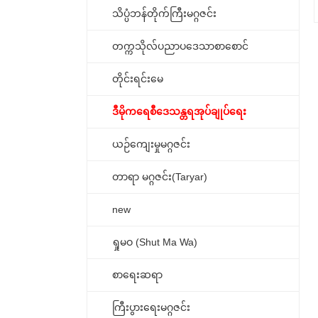
သိပ္ပံဘန်တိုက်ကြီးမဂ္ဂဇင်း
တက္ကသိုလ်ပညာပဒေသာစာစောင်
တိုင်းရင်းမေ
ဒီမိုကရေစီဒေသန္တရအုပ်ချုပ်ရေး
ယဉ်ကျေးမှုမဂ္ဂဇင်း
တာရာ မဂ္ဂဇင်း(Taryar)
new
ရှုမဝ (Shut Ma Wa)
စာရေးဆရာ
ကြီးပွားရေးမဂ္ဂဇင်း