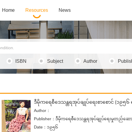
Home
Resources
News
ISBN
Subject
Author
Publis
ဒီမိုကရေစီဒေသန္တရအုပ်ချုပ်ရေးစာစောင် (၁၉၅
Author：
Publisher：ဒီမိုကရေစီဒေသန္တရအုပ်ချုပ်ရေးမှုတည်ဆ
Date：၁၉၅၆