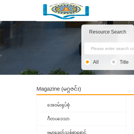
Resource Search
All
Title
Magazine (မဂ္ဂဇင်း)
အေဝမ်းရုပ်စုံ
ဂီတပဒေသာ
ဗမာ့ခေတ်သစ်စာစောင်