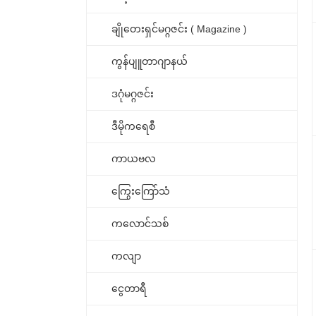
ချိုတေးရှင်မဂ္ဂဇင်း ( Magazine )
ကွန်ပျူတာဂျာနယ်
ဒဂုံမဂ္ဂဇင်း
ဒီမိုကရေစီ
ကာယဗလ
ကြွေးကြော်သံ
ကလောင်သစ်
ကလျာ
ငွေတာရီ