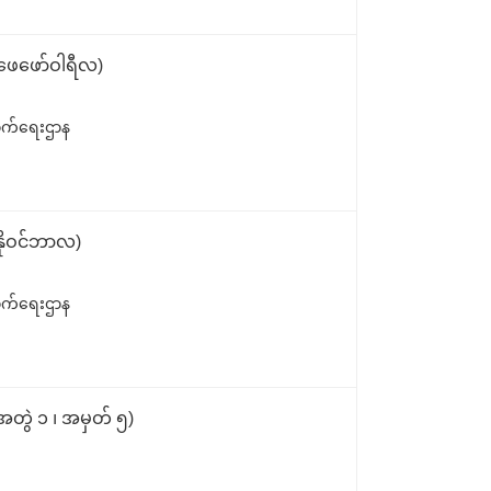
 ဖေဖော်ဝါရီလ)
ောက်ရေးဌာန
နိုဝင်ဘာလ)
ောက်ရေးဌာန
အတွဲ ၁ ၊ အမှတ် ၅)