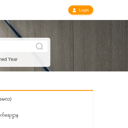
Login
hed Year
၆ မေလ)
ောက်ရေးဌာန