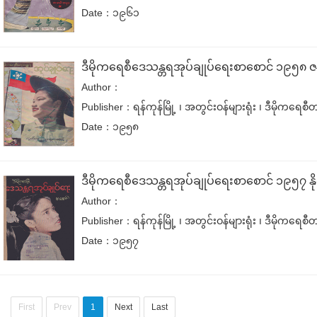
Date：၁၉၆၁
ဒီမိုကရေစီဒေသန္တရအုပ်ချုပ်ရေးစာစောင် ၁၉၅၈ ဇန
Author：
Publisher：ရန်ကုန်မြို့ ၊ အတွင်းဝန်များရုံး ၊ ဒီမိုက
Date：၁၉၅၈
ဒီမိုကရေစီဒေသန္တရအုပ်ချုပ်ရေးစာစောင် ၁၉၅၇ နိ
Author：
Publisher：ရန်ကုန်မြို့ ၊ အတွင်းဝန်များရုံး ၊ ဒီမိုက
Date：၁၉၅၇
First
Prev
1
Next
Last