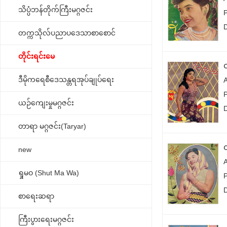
သိပ္ပံဘန်တိုက်ကြီးမဂ္ဂဇင်း
တက္ကသိုလ်ပညာပဒေသာစာစောင်
တိုင်းရင်းမေ
ဒီမိုကရေစီဒေသန္တရအုပ်ချုပ်ရေး
ယဉ်ကျေးမှုမဂ္ဂဇင်း
တာရာ မဂ္ဂဇင်း(Taryar)
new
ရှုမဝ (Shut Ma Wa)
စာရေးဆရာ
ကြီးပွားရေးမဂ္ဂဇင်း