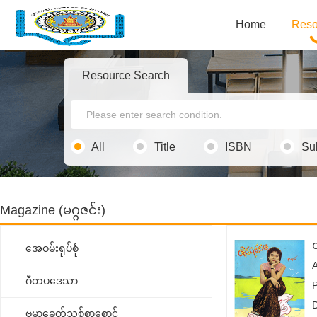
Home
Reso
Resource Search
All
Title
ISBN
Su
Magazine (မဂ္ဂဇင်း)
အေဝမ်းရုပ်စုံ
ဂီတပဒေသာ
ဗမာ့ခေတ်သစ်စာစောင်