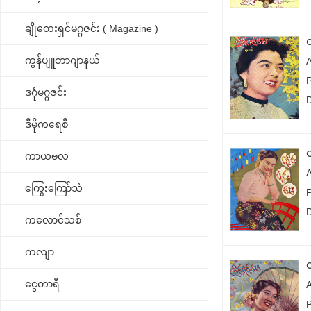
ချိုတေးရှင်မဂ္ဂဇင်း ( Magazine )
ကွန်ပျူတာဂျာနယ်
ဒဂုံမဂ္ဂဇင်း
ဒီမိုကရေစီ
ကာယဗလ
ကြွေးကြော်သံ
ကလောင်သစ်
ကလျာ
ငွေတာရီ