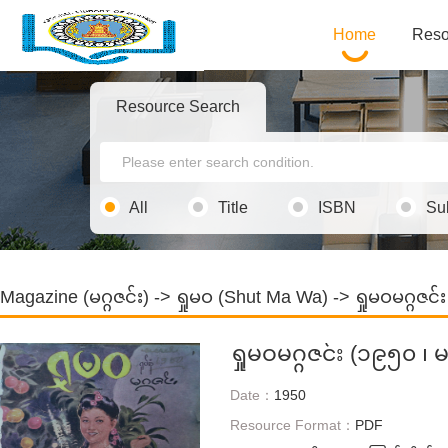
Home
Reso
Resource Search
All
Title
ISBN
Su
Magazine (မဂ္ဂဇင်း)
->
ရှုမဝ (Shut Ma Wa)
-> ရှုမဝမဂ္ဂဇင
ရှုမဝမဂ္ဂဇင်း (၁၉၅၀ ၊
Date：
1950
Resource Format：
PDF