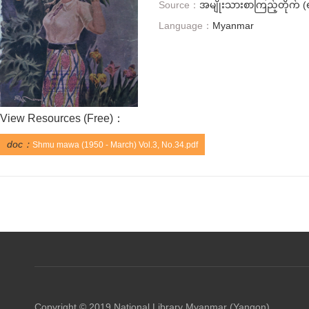
Source：
အမျိုးသားစာကြည့်တိုက် (ရ
Language：
Myanmar
View Resources (
Free
)：
doc：
Shmu mawa (1950 - March) Vol.3, No.34.pdf
Copyright © 2019 National Library Myanmar (Yangon)