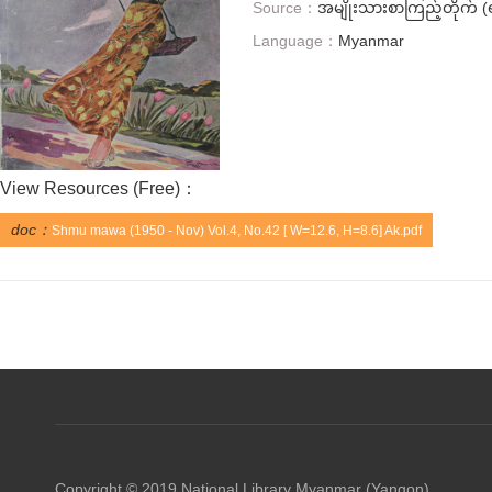
Source：
အမျိုးသားစာကြည့်တိုက် (ရ
Language：
Myanmar
View Resources (
Free
)：
doc：
Shmu mawa (1950 - Nov) Vol.4, No.42 [ W=12.6, H=8.6] Ak.pdf
Copyright © 2019 National Library Myanmar (Yangon)