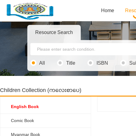
Home
Reso
Resource Search
All
Title
ISBN
Su
Children Collection (ကလေးစာပေ)
English Book
Comic Book
Myanmar Book