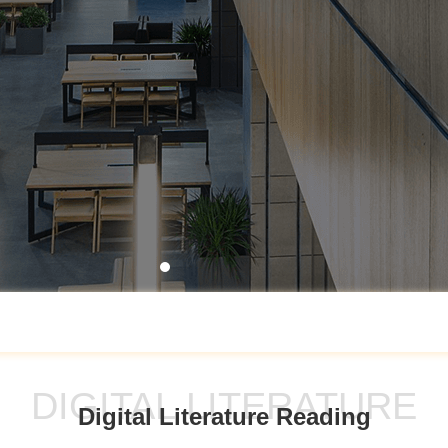
DIGITAL LITERATURE
Digital Literature Reading