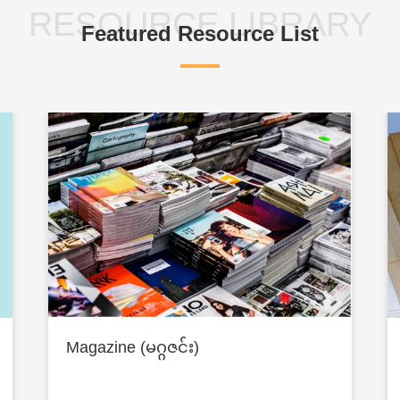
RESOURCE LIBRARY
Featured Resource List
Magazine (မဂ္ဂဇင်း)