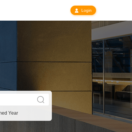
Login
hed Year