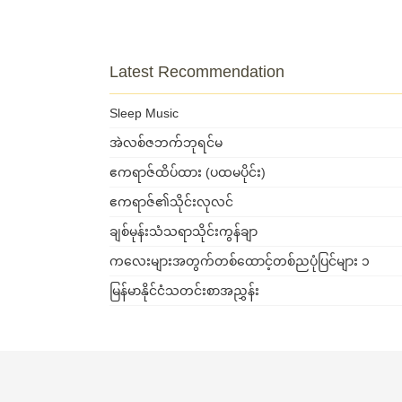
Latest Recommendation
Sleep Music
အဲလစ်ဇဘက်ဘုရင်မ
ဧကရာဇ်ထိပ်ထား (ပထမပိုင်း)
ဧကရာဇ်၏သိုင်းလုလင်
ချစ်မုန်းသံသရာသိုင်းကွန်ချာ
ကလေးများအတွက်တစ်ထောင့်တစ်ညပုံပြင်များ ၁
မြန်မာနိုင်ငံသတင်းစာအညွှန်း