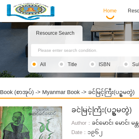
Home
Reso
Resource Search
All
Title
ISBN
Su
Book (စာအုပ်)
->
Myanmar Book
-> ခင်မြင့်ကြီး(ပဥ္စမတွဲ)
ခင်မြင့်ကြီး(ပဥ္စမတွဲ)
Author：
ခင်မောင်၊ မောင်၊ မန
Date：
၁၉၆၂