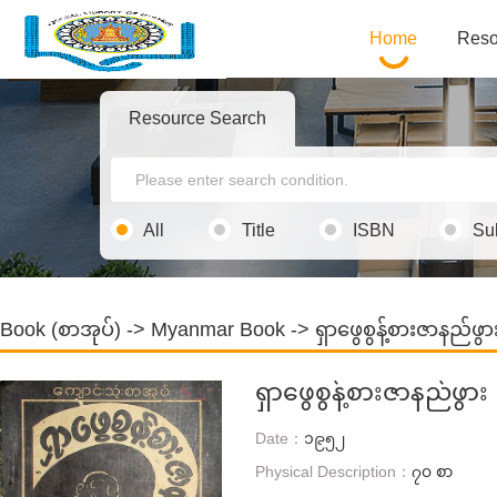
Home
Reso
Resource Search
All
Title
ISBN
Su
Book (စာအုပ်)
->
Myanmar Book
-> ရှာဖွေစွန့်စားဇာနည်ဖွာ
ရှာဖွေစွန့်စားဇာနည်ဖွား
Date：
၁၉၅၂
Physical Description：
၇၀ စာ