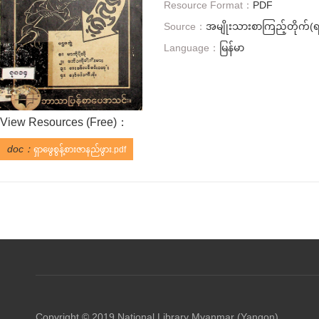
Resource Format：
PDF
Source：
အမျိုးသားစာကြည့်တိုက်(ရန
Language：
မြန်မာ
View Resources (
Free
)：
doc：
ရှာဖွေစွန့်စားဇာနည်ဖွား.pdf
Copyright © 2019 National Library Myanmar (Yangon)