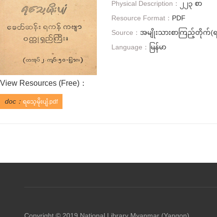
Physical Description：
၂၂၃ စာ
Resource Format：
PDF
Source：
အမျိုးသားစာကြည့်တိုက်(ရန
Language：
မြန်မာ
View Resources (
Free
)：
doc：
ရသေ့မိုးပျံ.pdf
Copyright © 2019 National Library Myanmar (Yangon)