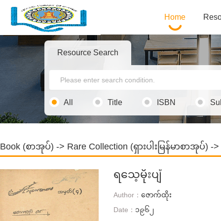
Home
Reso
Resource Search
All
Title
ISBN
Su
Book (စာအုပ်)
->
Rare Collection (ရှားပါးမြန်မာစာအုပ်)
-> 
ရသေ့မိုးပျံ
Author：
ဇောက်ထိုး
Date：
၁၉၆၂