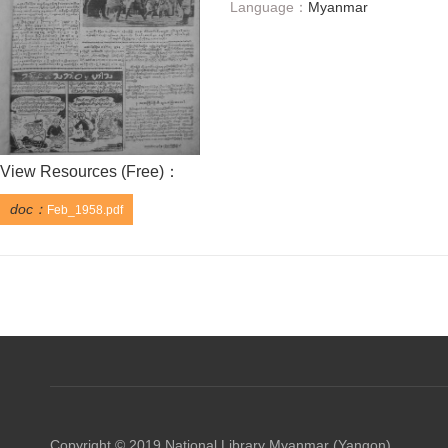
Language：
Myanmar
View Resources (
Free
)：
doc：
Feb_1958.pdf
Copyright © 2019 National Library Myanmar (Yangon)