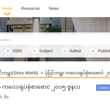
Home
Resources
News
ISBN
Subject
Author
Publis
ြင်ကမ္ဘာ(Story World)
-> ပုံပြင်ကမ္ဘာ ကလေးရုပ်စုံစာစောင် 
္ဘာ ကလေးရုပ်စုံစာစောင် ၂၀၁၅ ဇွန်လ
Collect
်- ၆၀