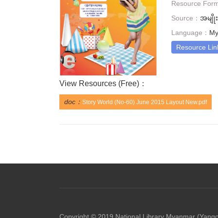
Resource For
Source：
အမျို
Language：
My
Resource Lin
View Resources (
Free
)：
doc：
Story World (No-60) June 2015 Layout New.pdf
Copyright © 2019 National Library Myanmar (Yang