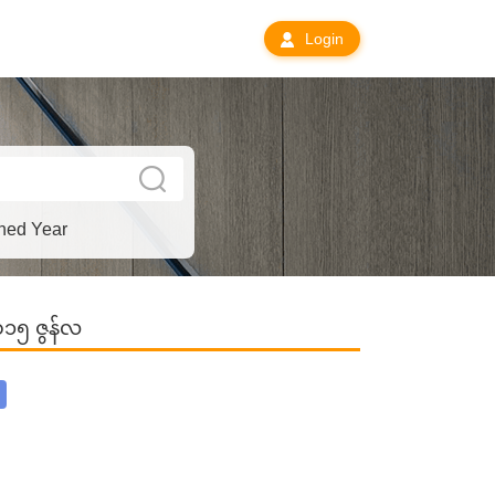
Login
hed Year
၂၀၁၅ ဇွန်လ