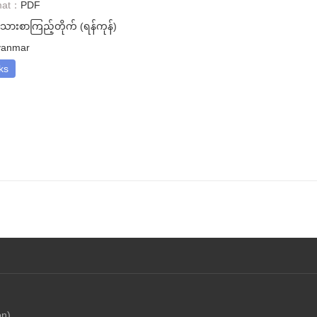
mat：
PDF
းသားစာကြည့်တိုက် (ရန်ကုန်)
anmar
ks
on)