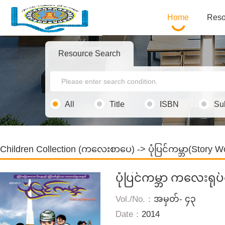
Home
Reso
Resource Search
All
Title
ISBN
Su
Children Collection (ကလေးစာပေ)
->
ပုံပြင်ကမ္ဘာ(Story W
ပုံပြင်ကမ္ဘာ ကလေးရုပ
Vol./No.：
အမှတ်- ၄၃
Date：
2014