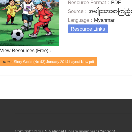
Resource Format：
PDF
Source：
အမျိုးသားစာကြည့်တိ
Language：
Myanmar
Resource Links
View Resources (
Free
)：
doc：
Story World (No 43) January 2014 Layout New.pdf
Copyright © 2019 National Library Myanmar (Yangon)