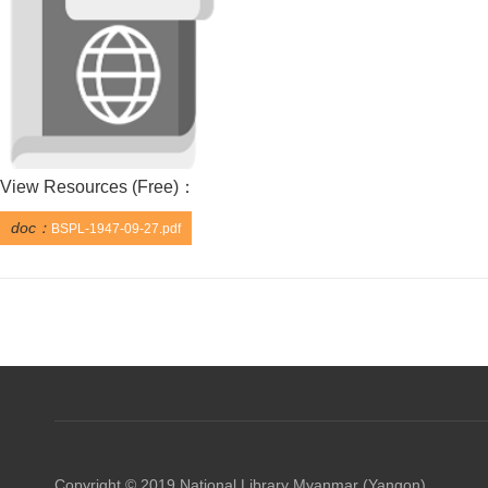
View Resources (
Free
)：
doc：
BSPL-1947-09-27.pdf
Copyright © 2019 National Library Myanmar (Yangon)