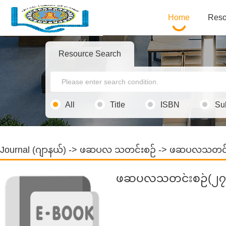
Home
Reso
Resource Search
All
Title
ISBN
Su
Journal (ဂျာနယ်)
->
ဖဆပလ သတင်းစဉ်
-> ဖဆပလသတင်း
ဖဆပလသတင်းစဉ်(၂၇.