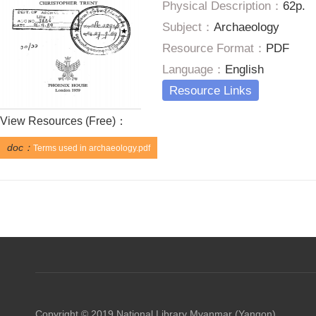
Physical Description：
62p.
Subject：
Archaeology
Resource Format：
PDF
Language：
English
Resource Links
View Resources (
Free
)：
doc：
Terms used in archaeology.pdf
Copyright © 2019 National Library Myanmar (Yangon)