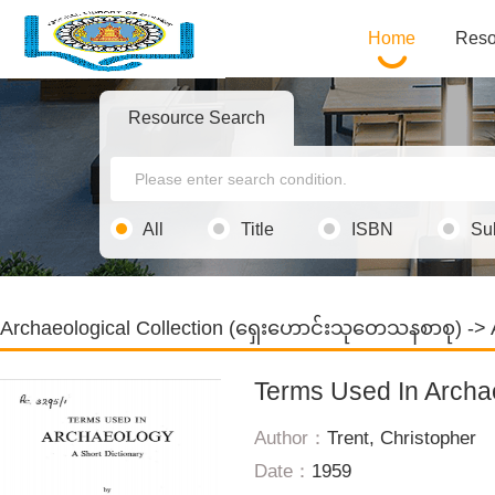
Home
Reso
Resource Search
All
Title
ISBN
Su
Archaeological Collection (ရှေးဟောင်းသုတေသနစာစု)
->
Terms Used In Archa
Author：
Trent, Christopher
Date：
1959