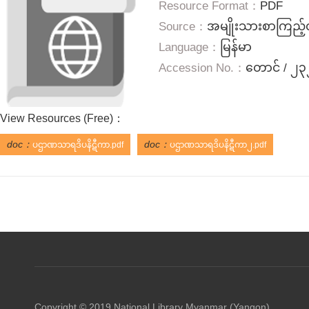
Resource Format：
PDF
Source：
အမျိုးသားစာကြည့်တ
Language：
မြန်မာ
Accession No.：
တောင် / ၂
View Resources (
Free
)：
doc：
doc：
ပဌာဏသာရဒိပနိဋီကာ.pdf
ပဌာဏသာရဒိပနိဋီကာ၂.pdf
Copyright © 2019 National Library Myanmar (Yangon)