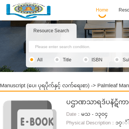
Home
Reso
Resource Search
All
Title
ISBN
Su
Manuscript (ပေ၊ ပုရပိုက်နှင့် လက်ရေးစာ)
->
Palmleaf Man
ပဌာဏသာရဒိပနိဋီကာ
Date：
မသ - ၁၃၀၄
Physical Description：
၁၇◌င်္ါ