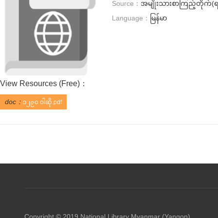
Source：
အမျိုးသားစာကြည့်တိုက်(ရန
Language：
မြန်မာ
View Resources (
Free
)：
doc：
၁၂၉၀ ဝါဆို.pdf
Copyright © 2019 National Library Myanmar (Yangon)