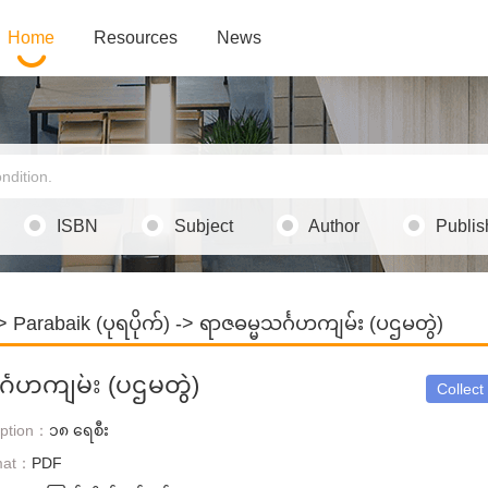
Home
Resources
News
ISBN
Subject
Author
Publis
>
Parabaik (ပုရပိုက်)
-> ရာဇဓမ္မသင်္ဂဟကျမ်း (ပဌမတွဲ)
်္ဂဟကျမ်း (ပဌမတွဲ)
Collect
iption：
၁၈ ရေစီး
mat：
PDF