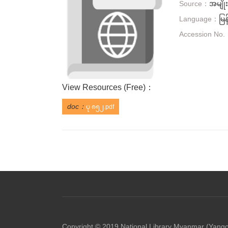
Source：
အမျို
Language：
မြန
Accession No
View Resources (
Free
)：
doc：
ပု ၈၅၂.pdf
Copyright © 2019 National Library Myanmar (Yang