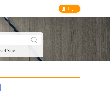
Login
hed Year