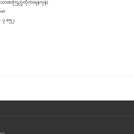
းသားစာကြည့်တိုက်(ရန်ကုန်)
်မာ
.：
ပု ၈၅၂
on)