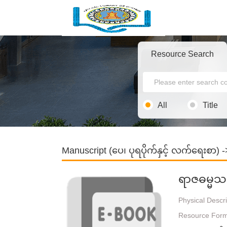
Resource Search
All
Title
Manuscript (ပေ၊ ပုရပိုက်နှင့် လက်ရေးစာ)
-
ရာဇဓမ္မသင
Physical Descr
Resource For