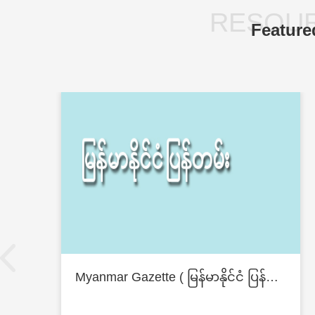
RESOUR
Feature
Myanmar Gazette ( မြန်မာနိုင်ငံ ပြန်တမ်း )