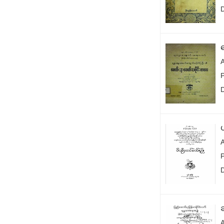
A
P
ဆ