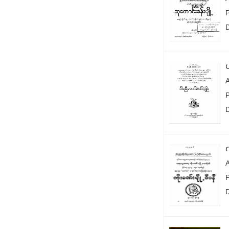
P
က
P