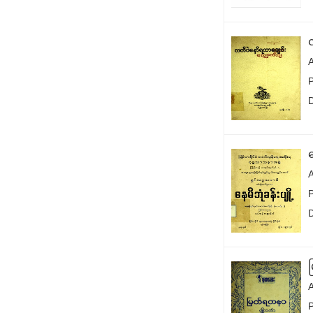
P
န
A
P
A